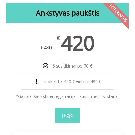
POPULIARUS
Ankstyvas paukštis
420
€
€
480
6 susitikimai po 70 €
mokėk tik 420 € vietoje 480 €
*Galioja išankstinei registracijai likus 5 mėn. iki starto.
Įsigyti