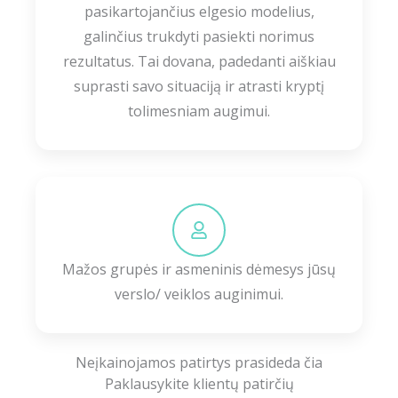
pasikartojančius elgesio modelius,
galinčius trukdyti pasiekti norimus
rezultatus. Tai dovana, padedanti aiškiau
suprasti savo situaciją ir atrasti kryptį
tolimesniam augimui.
Mažos grupės ir asmeninis dėmesys jūsų
verslo/ veiklos auginimui.
P
Neįkainojamos patirtys prasideda čia
Paklausykite klientų patirčių
l