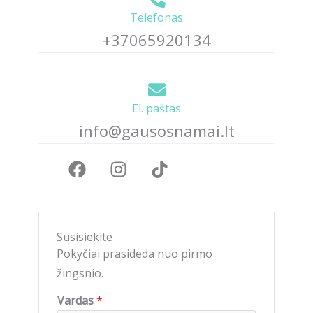
Telefonas
+37065920134
El. paštas
info@gausosnamai.lt
F
I
T
a
n
i
c
s
k
e
t
t
b
a
o
o
g
k
Susisiekite
o
r
Pokyčiai prasideda nuo pirmo
k
a
žingsnio.
m
Vardas
*