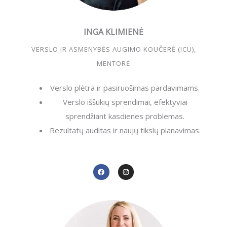
INGA KLIMIENĖ
VERSLO IR ASMENYBĖS AUGIMO KOUČERĖ (ICU),
MENTORĖ
Verslo plėtra ir pasiruošimas pardavimams.
Verslo iššūkių sprendimai, efektyviai
sprendžiant kasdienes problemas.
Rezultatų auditas ir naujų tikslų planavimas.
F
I
a
n
c
s
e
t
b
a
o
g
o
r
k
a
m