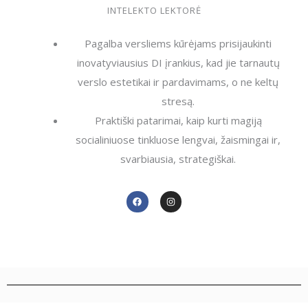
INTELEKTO LEKTORĖ
Pagalba versliems kūrėjams prisijaukinti
inovatyviausius DI įrankius, kad jie tarnautų
verslo estetikai ir pardavimams, o ne keltų
stresą.
Praktiški patarimai, kaip kurti magiją
socialiniuose tinkluose lengvai, žaismingai ir,
svarbiausia, strategiškai.
F
I
a
n
c
s
e
t
b
a
o
g
o
r
k
a
m