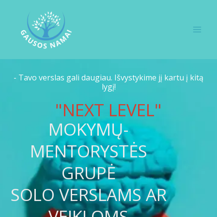
Skip
to
content
MENTORYSTĖ SOLO VERSLAMS
- Tavo verslas gali daugiau. Išvystykime jį kartu į kitą
lygį!
"NEXT LEVEL"
MOKYMŲ-
MENTORYSTĖS
GRUPĖ
SOLO VERSLAMS AR
VEIKLOMS