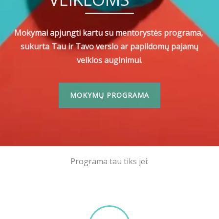
Mokymai apjungti kartu su mentorystės programa,
sukurta Tau ir Tavo verslo ar papildomų pajamų
veiklos auginimui.
MOKYMŲ PROGRAMA
Programa tau tiks jei: