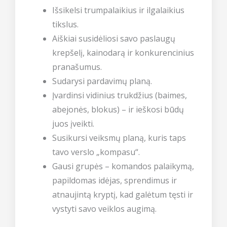
Išsikelsi trumpalaikius ir ilgalaikius
tikslus.
Aiškiai susidėliosi savo paslaugų
krepšelį, kainodarą ir konkurencinius
pranašumus.
Sudarysi pardavimų planą.
Įvardinsi vidinius trukdžius (baimes,
abejonės, blokus) – ir ieškosi būdų
juos įveikti.
Susikursi veiksmų planą, kuris taps
tavo verslo „kompasu“.
Gausi grupės – komandos palaikymą,
papildomas idėjas, sprendimus ir
atnaujintą kryptį, kad galėtum tęsti ir
vystyti savo veiklos augimą.