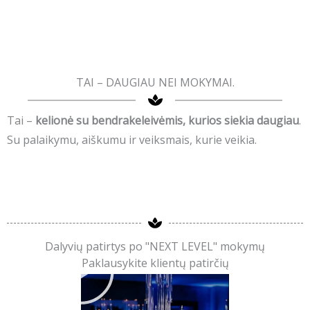
TAI – DAUGIAU NEI MOKYMAI.
Tai –
kelionė su bendrakeleivėmis, kurios siekia daugiau
.
Su palaikymu, aiškumu ir veiksmais, kurie veikia.
P
Dalyvių patirtys po "NEXT LEVEL" mokymų
Paklausykite klientų patirčių
l
a
y