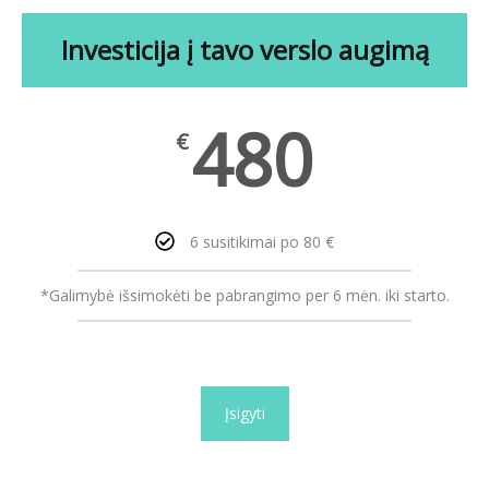
Investicija į tavo verslo augimą
480
€
6 susitikimai po 80 €
*Galimybė išsimokėti be pabrangimo per 6 mėn. iki starto.
Įsigyti