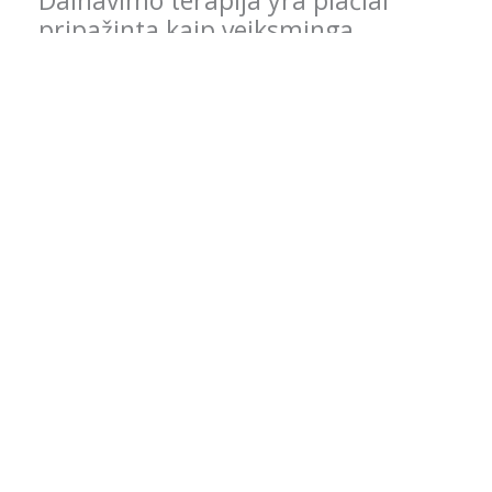
Dainavimo terapija yra plačiai
pripažinta kaip veiksminga
psichologinės ir emocinės
sveikatos priemonė. Sutartinių
ritmika ir harmonija sukuria
gydomąjį efektą, nes stiprina ryšį
tarp kūno, proto ir emocijų.