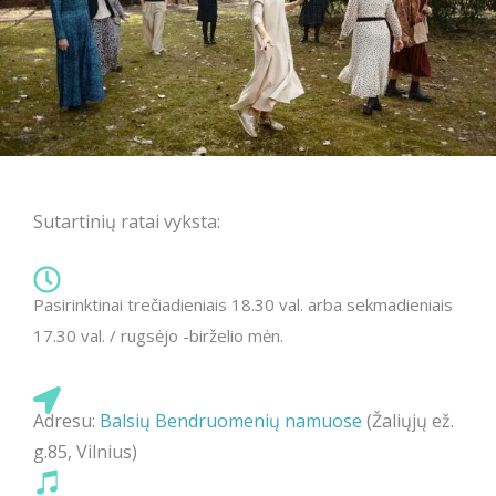
Sutartinių ratai vyksta:
Pasirinktinai trečiadieniais 18.30 val. arba sekmadieniais
17.30 val. / rugsėjo -birželio mėn.
Adresu:
Balsių Bendruomenių namuose
(Žaliųjų ež.
g.85, Vilnius)