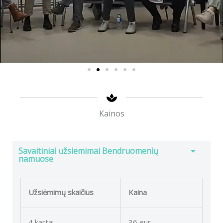
Kainos
Savaitiniai užsiemimai Bendruomenių
namuose
Užsiėmimų skaičius
Kaina
4 kartai
36 eur