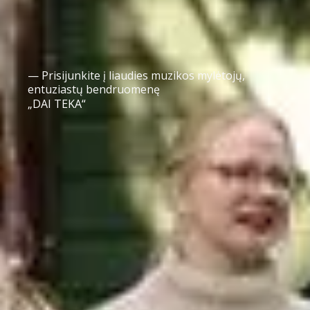
— Prisijunkite į liaudies muzikos mylėtojų,
entuziastų bendruomenę
„DAI TEKA“