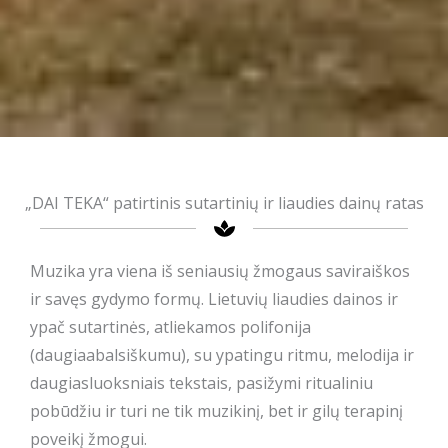
„DAI TEKA“ patirtinis sutartinių ir liaudies dainų ratas
Muzika yra viena iš seniausių žmogaus saviraiškos
ir savęs gydymo formų. Lietuvių liaudies dainos ir
ypač sutartinės, atliekamos polifonija
(daugiaabalsiškumu), su ypatingu ritmu, melodija ir
daugiasluoksniais tekstais, pasižymi ritualiniu
pobūdžiu ir turi ne tik muzikinį, bet ir gilų terapinį
poveikį žmogui.